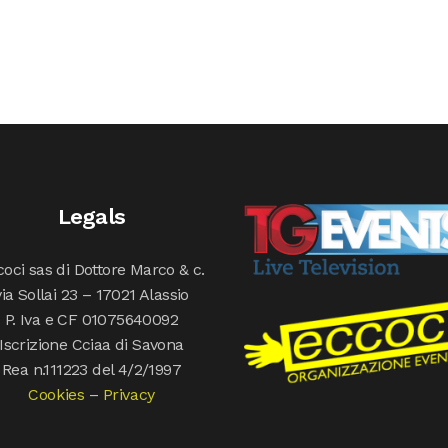
Legals
oci sas di Dottore Marco & c.
via Sollai 23 – 17021 Alassio
P. Iva e CF 01075640092
Iscrizione Cciaa di Savona
Rea n.111223 del 4/2/1997
Cookies
–
Privacy