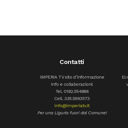
Contatti
IMPERIA TV sito d’informazione
Ecc
Info e collaborazioni:
Tel. 0182.554886
Cell. 335.5993573
info@imperiatv.it
Per una Liguria fuori dal Comune!