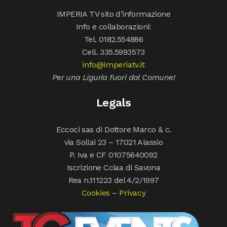
IMPERIA TV sito d’informazione
Info e collaborazioni:
Tel. 0182.554886
Cell. 335.5993573
info@imperiatv.it
Per una Liguria fuori dal Comune!
Legals
Eccoci sas di Dottore Marco & c.
via Sollai 23 – 17021 Alassio
P. Iva e CF 01075640092
Iscrizione Cciaa di Savona
Rea n.111223 del 4/2/1997
Cookies
–
Privacy