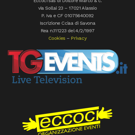
Eccoci sas di Dottore Marco & c.
via Sollai 23 – 17021 Alassio
P. Iva e CF 01075640092
Iscrizione Cciaa di Savona
Rea n.111223 del 4/2/1997
Cookies
–
Privacy