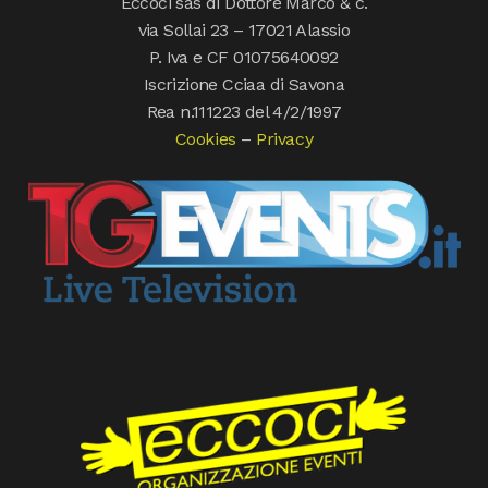
Eccoci sas di Dottore Marco & c.
via Sollai 23 – 17021 Alassio
P. Iva e CF 01075640092
Iscrizione Cciaa di Savona
Rea n.111223 del 4/2/1997
Cookies
–
Privacy