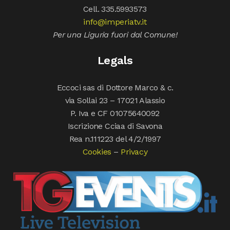
Cell. 335.5993573
info@imperiatv.it
Per una Liguria fuori dal Comune!
Legals
Eccoci sas di Dottore Marco & c.
via Sollai 23 – 17021 Alassio
P. Iva e CF 01075640092
Iscrizione Cciaa di Savona
Rea n.111223 del 4/2/1997
Cookies
–
Privacy