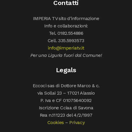
Contatti
IMPERIA TV sito d’informazione
Info e collaborazioni:
Tel. 0182.554886
Cell. 335.5993573
info@imperiatv.it
Per una Liguria fuori dal Comune!
Legals
Eccoci sas di Dottore Marco & c.
via Sollai 23 – 17021 Alassio
P. Iva e CF 01075640092
Iscrizione Cciaa di Savona
Rea n.111223 del 4/2/1997
Cookies
–
Privacy