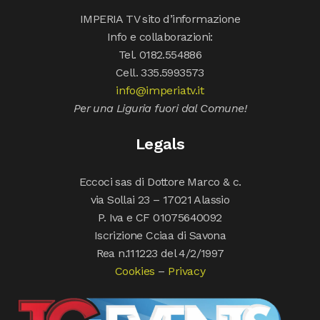
IMPERIA TV sito d’informazione
Info e collaborazioni:
Tel. 0182.554886
Cell. 335.5993573
info@imperiatv.it
Per una Liguria fuori dal Comune!
Legals
Eccoci sas di Dottore Marco & c.
via Sollai 23 – 17021 Alassio
P. Iva e CF 01075640092
Iscrizione Cciaa di Savona
Rea n.111223 del 4/2/1997
Cookies
–
Privacy