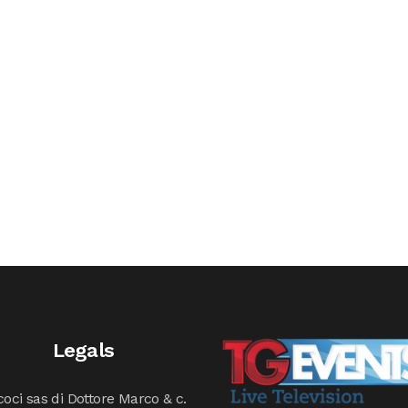
Legals
oci sas di Dottore Marco & c.