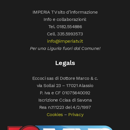
IMPERIA TV sito d’informazione
Info e collaborazioni:
Tel. 0182.554886
Cell. 335.5993573
info@imperiatv.it
Per una Liguria fuori dal Comune!
Legals
Eccoci sas di Dottore Marco & c.
via Sollai 23 – 17021 Alassio
P. Iva e CF 01075640092
Iscrizione Cciaa di Savona
Rea n.111223 del 4/2/1997
Cookies
–
Privacy