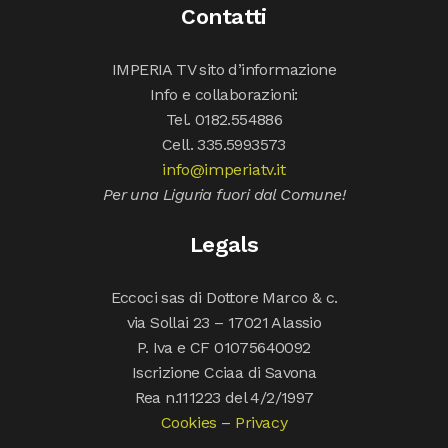
Contatti
IMPERIA TV sito d’informazione
Info e collaborazioni:
Tel. 0182.554886
Cell. 335.5993573
info@imperiatv.it
Per una Liguria fuori dal Comune!
Legals
Eccoci sas di Dottore Marco & c.
via Sollai 23 – 17021 Alassio
P. Iva e CF 01075640092
Iscrizione Cciaa di Savona
Rea n.111223 del 4/2/1997
Cookies
–
Privacy