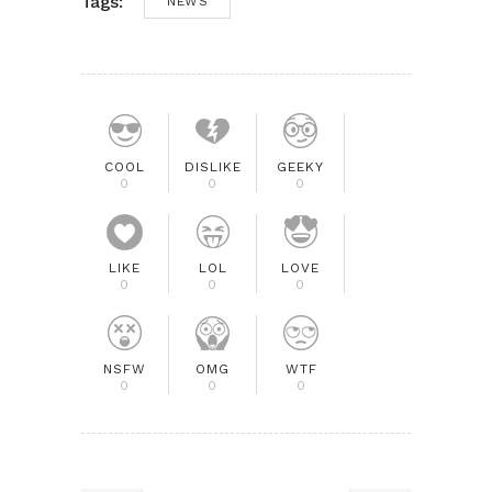
Tags:
NEWS
COOL
DISLIKE
GEEKY
0
0
0
LIKE
LOL
LOVE
0
0
0
NSFW
OMG
WTF
0
0
0