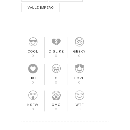
VALLE IMPERO
COOL
DISLIKE
GEEKY
0
0
0
LIKE
LOL
LOVE
0
0
0
NSFW
OMG
WTF
0
0
0