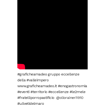
#graficheamadeo gruppo eccellenze
della #valleimpero
www.graficheamadeo.it #enogastronomia
#eventi #territorio #eccellenze #le2mele
#fratelliporropastificio
@olioraineri1910
#ulivetidelmaro