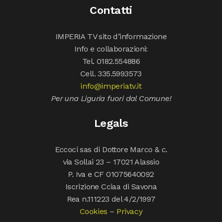
Contatti
IMPERIA TV sito d’informazione
Info e collaborazioni:
Tel. 0182.554886
Cell. 335.5993573
info@imperiatv.it
Per una Liguria fuori dal Comune!
Legals
Eccoci sas di Dottore Marco & c.
via Sollai 23 – 17021 Alassio
P. Iva e CF 01075640092
Iscrizione Cciaa di Savona
Rea n.111223 del 4/2/1997
Cookies
–
Privacy