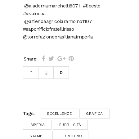
@aiademamarchetti6071
#tipesto
#vivaiocoa
@aziendaagricolaramoino1107
#saponificiofratellirisso
@torrefazionebrasilianaimperia
Share:
0
Tags:
ECCELLENZE
GRAFICA
IMPERIA
PUBBLICITÀ
STAMPE
TERRITORIO