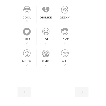
COOL
DISLIKE
GEEKY
0
0
0
LIKE
LOL
LOVE
0
0
0
NSFW
OMG
WTF
0
0
0