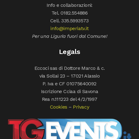
Info e collaborazioni:
Tel. 0182.554886
Cell. 335.5993573
info@imperiatv.it
Per una Liguria fuori dal Comune!
Legals
Eccoci sas di Dottore Marco & c.
via Sollai 23 – 17021 Alassio
P. Iva e CF 01075640092
Iscrizione Cciaa di Savona
Rea n.111223 del 4/2/1997
Cookies
–
Privacy