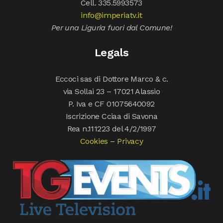
Cell. 335.5993573
info@imperiatv.it
Per una Liguria fuori dal Comune!
Legals
Eccoci sas di Dottore Marco & c.
via Sollai 23 – 17021 Alassio
P. Iva e CF 01075640092
Iscrizione Cciaa di Savona
Rea n.111223 del 4/2/1997
Cookies
–
Privacy