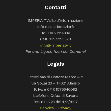
Contatti
IMPERIA TV sito d’informazione
Info e collaborazioni:
Tel. 0182.554886
Cell. 335.5993573
info@imperiatv.it
Per una Liguria fuori dal Comune!
Legals
Eccoci sas di Dottore Marco & c.
via Sollai 23 – 17021 Alassio
P. Iva e CF 01075640092
Iscrizione Cciaa di Savona
Rea n.111223 del 4/2/1997
Cookies
–
Privacy