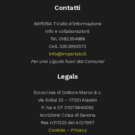
Contatti
IMPERIA TV sito d’informazione
Info e collaborazioni:
Tel. 0182.554886
Cell. 335.5993573
info@imperiatv.it
Per una Liguria fuori dal Comune!
Legals
Eccoci sas di Dottore Marco & c.
via Sollai 23 – 17021 Alassio
P. Iva e CF 01075640092
Iscrizione Cciaa di Savona
Rea n.111223 del 4/2/1997
Cookies
–
Privacy