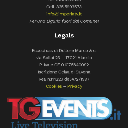
Cell. 335.5993573
info@imperiatv.it
Per una Liguria fuori dal Comune!
Legals
Eccoci sas di Dottore Marco & c.
via Sollai 23 – 17021 Alassio
P. Iva e CF 01075640092
Iscrizione Cciaa di Savona
Rea n.111223 del 4/2/1997
Cookies
–
Privacy