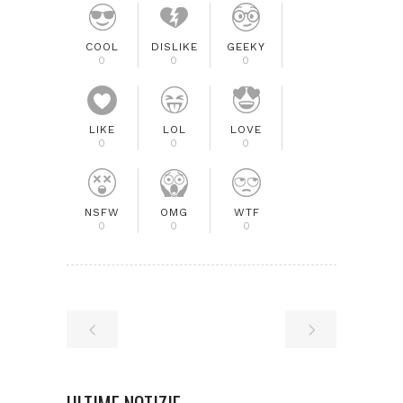
COOL
DISLIKE
GEEKY
0
0
0
LIKE
LOL
LOVE
0
0
0
NSFW
OMG
WTF
0
0
0
ULTIME NOTIZIE