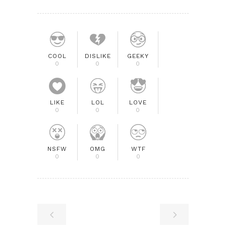
COOL
DISLIKE
GEEKY
0
0
0
LIKE
LOL
LOVE
0
0
0
NSFW
OMG
WTF
0
0
0