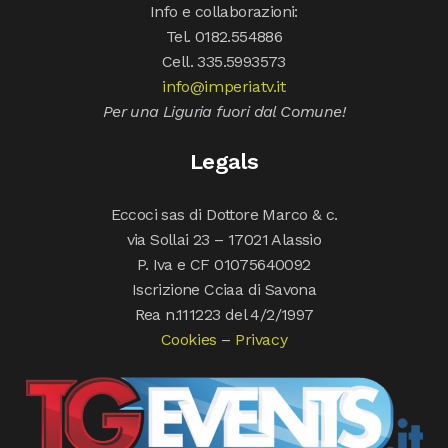
Info e collaborazioni:
Tel. 0182.554886
Cell. 335.5993573
info@imperiatv.it
Per una Liguria fuori dal Comune!
Legals
Eccoci sas di Dottore Marco & c.
via Sollai 23 – 17021 Alassio
P. Iva e CF 01075640092
Iscrizione Cciaa di Savona
Rea n.111223 del 4/2/1997
Cookies
–
Privacy