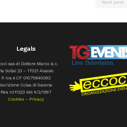
Next post
Legals
oci sas di Dottore Marco & c.
via Sollai 23 – 17021 Alassio
P. Iva e CF 01075640092
Iscrizione Cciaa di Savona
Rea n.111223 del 4/2/1997
Cookies
–
Privacy