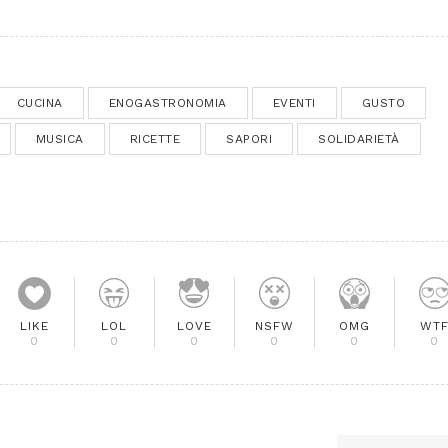
CUCINA
ENOGASTRONOMIA
EVENTI
GUSTO
MUSICA
RICETTE
SAPORI
SOLIDARIETÀ
LIKE
LOL
LOVE
NSFW
OMG
WT
0
0
0
0
0
0