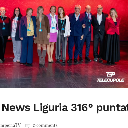
 News Liguria 316° punta
mperiaTV
0 comments