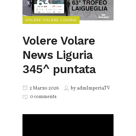
VOLERE VOLARE LIGURIA
Volere Volare
News Liguria
345^ puntata
2 Marzo 2026
by
admImperiaTV
0 comments