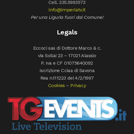
Cell. 335.5993573
info@imperiatv.it
Per una Liguria fuori dal Comune!
Legals
Eccoci sas di Dottore Marco & c.
via Sollai 23 – 17021 Alassio
P. Iva e CF 01075640092
Iscrizione Cciaa di Savona
Rea n.111223 del 4/2/1997
Cookies
–
Privacy