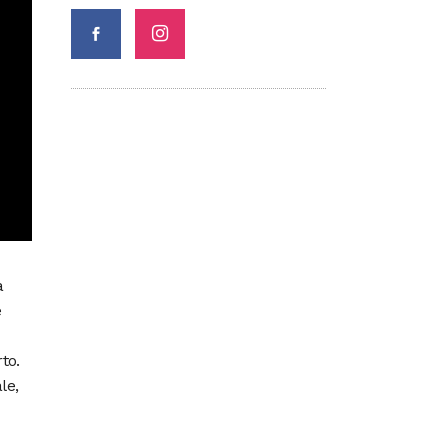
a
e
to.
le,