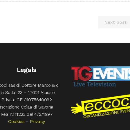
Next post
Legals
oci sas di Dottore Marco & c.
via Sollai 23 – 17021 Alassio
P. Iva e CF 01075640092
Iscrizione Cciaa di Savona
Rea n.111223 del 4/2/1997
Cookies
–
Privacy