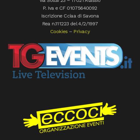
via Sollai 23 – 17021 Alassio
P. Iva e CF 01075640092
Iscrizione Cciaa di Savona
Rea n.111223 del 4/2/1997
Cookies
–
Privacy