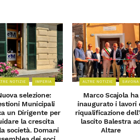
LTRE NOTIZIE
IMPERIA
ALTRE NOTIZIE
SAVONA
Nuova selezione:
Marco Scajola ha
stioni Municipali
inaugurato i lavori 
ca un Dirigente per
riqualificazione dell
uidare la crescita
lascito Balestra a
la società. Domani
Altare
assemblea dei soci.