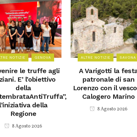
LTRE NOTIZIE
GENOVA
ALTRE NOTIZIE
SAVONA
enire le truffe agli
A Varigotti la fest
iani. E’ l’obiettivo
patronale di san
della
Lorenzo con il vesc
tembrataAntiTruffa”,
Calogero Marino
l’iniziativa della
8 Agosto 2026
Regione
8 Agosto 2026