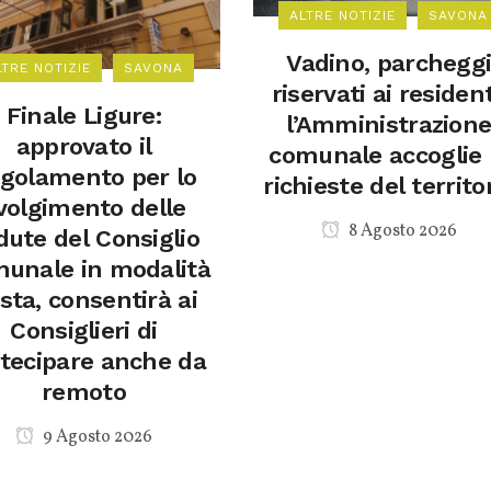
ALTRE NOTIZIE
SAVONA
Vadino, parchegg
LTRE NOTIZIE
SAVONA
riservati ai resident
Finale Ligure:
l’Amministrazion
approvato il
comunale accoglie 
golamento per lo
richieste del territo
volgimento delle
8 Agosto 2026
dute del Consiglio
unale in modalità
sta, consentirà ai
Consiglieri di
tecipare anche da
remoto
9 Agosto 2026