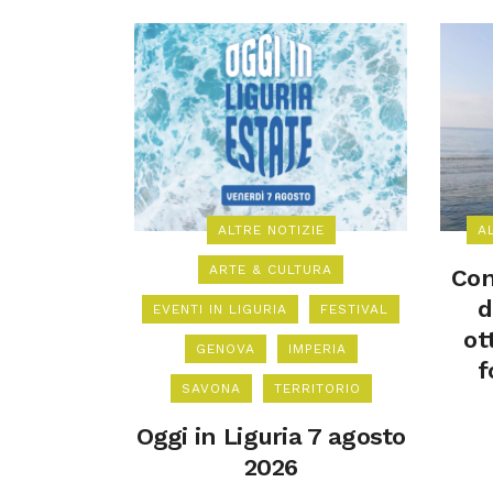
ALTRE NOTIZIE
A
ARTE & CULTURA
Con
d
EVENTI IN LIGURIA
FESTIVAL
ot
GENOVA
IMPERIA
f
SAVONA
TERRITORIO
Oggi in Liguria 7 agosto
2026