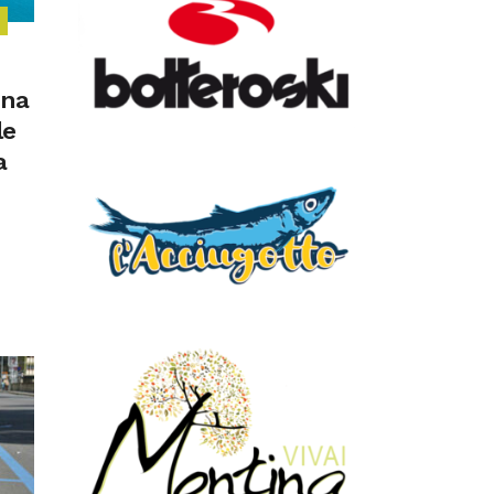
ana
le
a