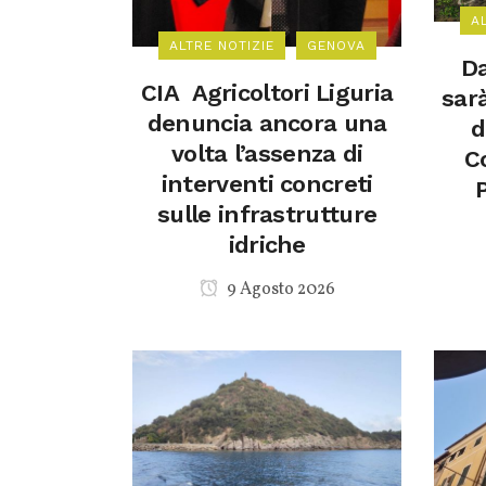
A
ALTRE NOTIZIE
GENOVA
Da
CIA Agricoltori Liguria
sar
denuncia ancora una
d
volta l’assenza di
C
interventi concreti
sulle infrastrutture
idriche
9 Agosto 2026