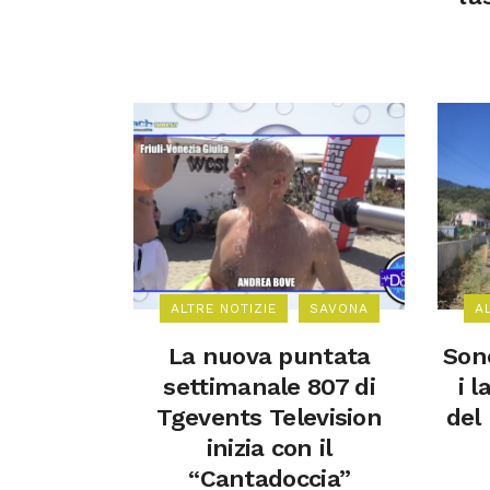
ALTRE NOTIZIE
SAVONA
A
La nuova puntata
Sono
settimanale 807 di
i l
Tgevents Television
del
inizia con il
“Cantadoccia”