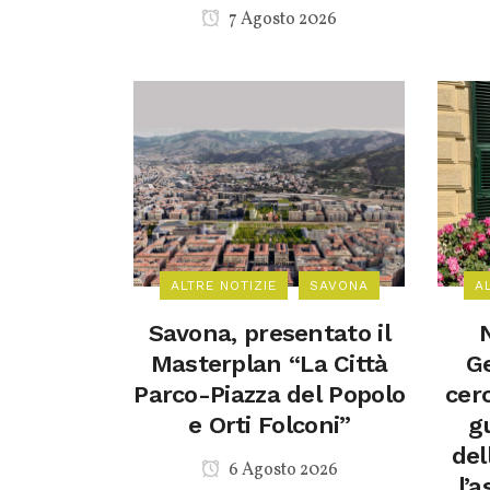
7 Agosto 2026
ALTRE NOTIZIE
SAVONA
A
Savona, presentato il
Masterplan “La Città
Ge
Parco-Piazza del Popolo
cer
e Orti Folconi”
g
del
6 Agosto 2026
l’