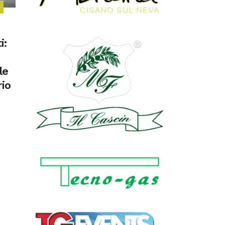
i
i:
e
le
rio