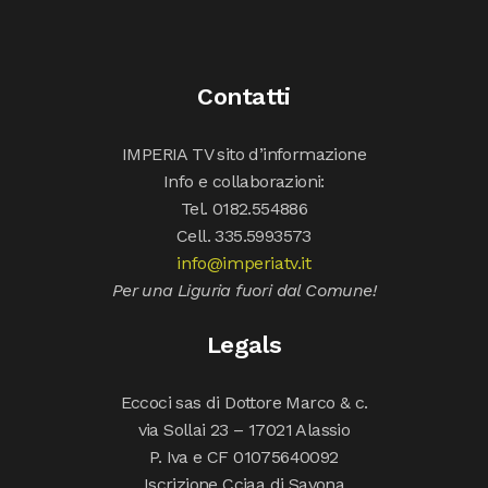
Contatti
IMPERIA TV sito d’informazione
Info e collaborazioni:
Tel. 0182.554886
Cell. 335.5993573
info@imperiatv.it
Per una Liguria fuori dal Comune!
Legals
Eccoci sas di Dottore Marco & c.
via Sollai 23 – 17021 Alassio
P. Iva e CF 01075640092
Iscrizione Cciaa di Savona