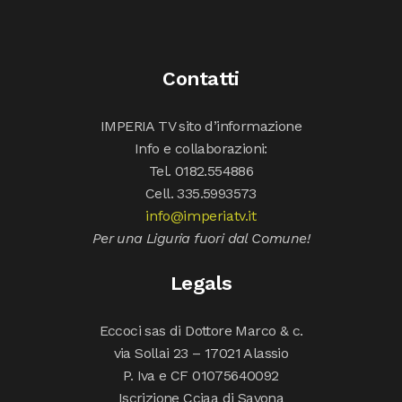
Contatti
IMPERIA TV sito d’informazione
Info e collaborazioni:
Tel. 0182.554886
Cell. 335.5993573
info@imperiatv.it
Per una Liguria fuori dal Comune!
Legals
Eccoci sas di Dottore Marco & c.
via Sollai 23 – 17021 Alassio
P. Iva e CF 01075640092
Iscrizione Cciaa di Savona