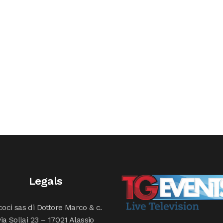
Legals
oci sas di Dottore Marco & c.
via Sollai 23 – 17021 Alassio