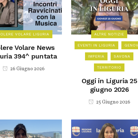
VOLERE VOLARE LIGURIA
ALTRE NOTIZIE
EVENTI IN LIGURIA
GENO
lere Volare News
guria 394^ puntata
IMPERIA
SAVONA
TERRITORIO
26 Giugno 2026
Oggi in Liguria 25
giugno 2026
25 Giugno 2026