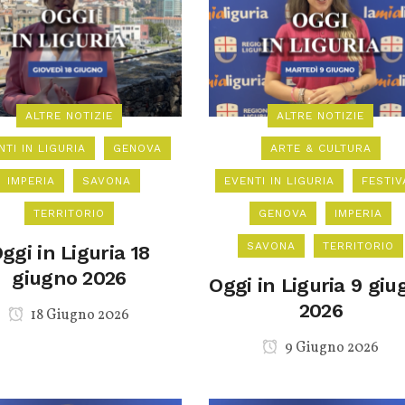
ALTRE NOTIZIE
ALTRE NOTIZIE
NTI IN LIGURIA
GENOVA
ARTE & CULTURA
IMPERIA
SAVONA
EVENTI IN LIGURIA
FESTIV
TERRITORIO
GENOVA
IMPERIA
SAVONA
TERRITORIO
ggi in Liguria 18
giugno 2026
Oggi in Liguria 9 giu
2026
18 Giugno 2026
9 Giugno 2026