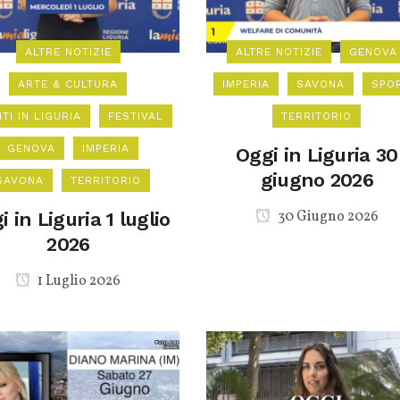
ALTRE NOTIZIE
ALTRE NOTIZIE
GENOVA
ARTE & CULTURA
IMPERIA
SAVONA
SPO
TI IN LIGURIA
FESTIVAL
TERRITORIO
GENOVA
IMPERIA
Oggi in Liguria 30
giugno 2026
SAVONA
TERRITORIO
30 Giugno 2026
i in Liguria 1 luglio
2026
1 Luglio 2026