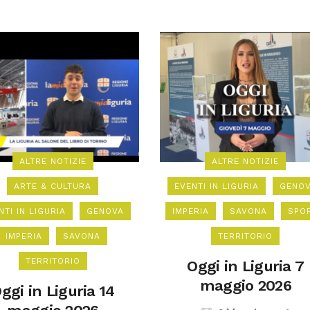
ALTRE NOTIZIE
ALTRE NOTIZIE
ARTE & CULTURA
EVENTI IN LIGURIA
GENO
NTI IN LIGURIA
GENOVA
IMPERIA
SAVONA
SPO
IMPERIA
SAVONA
TERRITORIO
TERRITORIO
Oggi in Liguria 7
maggio 2026
ggi in Liguria 14