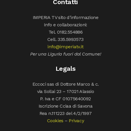
Contatti
IMPERIA TV sito d’informazione
Info e collaborazioni:
Tel. 0182.554886
Cell. 335.5993573
info@imperiatv.it
Per una Liguria fuori dal Comune!
Legals
Eccoci sas di Dottore Marco & c.
via Sollai 23 – 17021 Alassio
P. Iva e CF 01075640092
Iscrizione Cciaa di Savona
Rea n.111223 del 4/2/1997
Cookies
–
Privacy