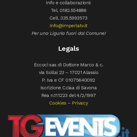
Info e collaborazioni:
Tel. 0182.554886
Cell. 335.5993573
info@imperiatv.it
Per una Liguria fuori dal Comune!
Legals
Eccoci sas di Dottore Marco & c.
via Sollai 23 – 17021 Alassio
P. Iva e CF 01075640092
Iscrizione Cciaa di Savona
Rea n.111223 del 4/2/1997
Cookies
–
Privacy