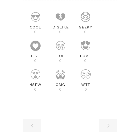
COOL
DISLIKE
GEEKY
0
0
0
LIKE
LOL
LOVE
0
0
0
NSFW
OMG
WTF
0
0
0