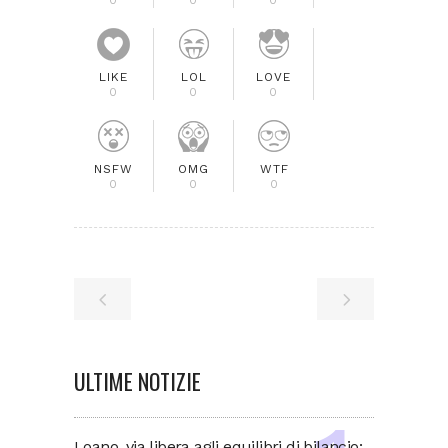
0
0
0
LIKE
LOL
LOVE
0
0
0
NSFW
OMG
WTF
0
0
0
ULTIME NOTIZIE
Loano, via libera agli equilibri di bilancio: