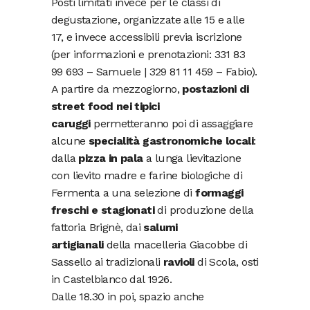
Posti limitati invece per le classi di
degustazione, organizzate alle 15 e alle
17, e invece accessibili previa iscrizione
(per informazioni e prenotazioni: 331 83
99 693 – Samuele | 329 81 11 459 – Fabio).
A partire da mezzogiorno,
postazioni di
street food nei tipici
caruggi
permetteranno poi di assaggiare
alcune
specialità gastronomiche locali
:
dalla
pizza in pala
a lunga lievitazione
con lievito madre e farine biologiche di
Fermenta a una selezione di
formaggi
freschi e stagionati
di produzione della
fattoria Brignè, dai
salumi
artigianali
della macelleria Giacobbe di
Sassello ai tradizionali
ravioli
di Scola, osti
in Castelbianco dal 1926.
Dalle 18.30 in poi, spazio anche