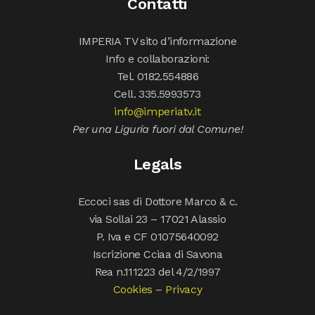
Contatti
IMPERIA TV sito d’informazione
Info e collaborazioni:
Tel. 0182.554886
Cell. 335.5993573
info@imperiatv.it
Per una Liguria fuori dal Comune!
Legals
Eccoci sas di Dottore Marco & c.
via Sollai 23 – 17021 Alassio
P. Iva e CF 01075640092
Iscrizione Cciaa di Savona
Rea n.111223 del 4/2/1997
Cookies
–
Privacy