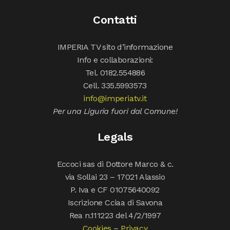
Contatti
IMPERIA TV sito d’informazione
Info e collaborazioni:
Tel. 0182.554886
Cell. 335.5993573
info@imperiatv.it
Per una Liguria fuori dal Comune!
Legals
Eccoci sas di Dottore Marco & c.
via Sollai 23 – 17021 Alassio
P. Iva e CF 01075640092
Iscrizione Cciaa di Savona
Rea n.111223 del 4/2/1997
Cookies
–
Privacy