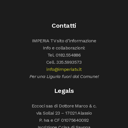
Contatti
IMPERIA TV sito d’informazione
Info e collaborazioni:
Tel. 0182.554886
Cell. 335.5993573
info@imperiatv.it
Per una Liguria fuori dal Comune!
Legals
Eccoci sas di Dottore Marco & c.
via Sollai 23 – 17021 Alassio
P. Iva e CF 01075640092
Iscrizione Cciaa di Savona