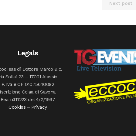
Next post
Legals
oci sas di Dottore Marco & c.
via Sollai 23 – 17021 Alassio
P. Iva e CF 01075640092
Iscrizione Cciaa di Savona
Rea n.111223 del 4/2/1997
Cookies
–
Privacy