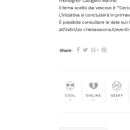
monsignor Calogero Marino.
Il tema scelto dal vescovo è “‘Cerca
L’iniziativa si concluderà in prima
È possibile consultare le date sul
all’indirizzo
chiesasavona.it/eventi
Share:
COOL
DISLIKE
GEEKY
0
0
0