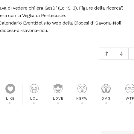
va di vedere chi era Gesù’ (Lc 19, 3). Figure della ricerca”.
vera con la Veglia di Pentecoste.
Calendario Eventi
del sito web della Diocesi di Savona-Noli
-diocesi-di-savona-noli
.
LIKE
LOL
LOVE
NSFW
OMG
WT
0
0
0
0
0
0