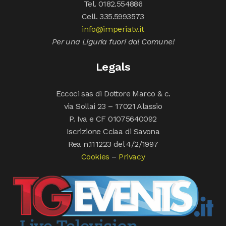
Tel. 0182.554886
Cell. 335.5993573
info@imperiatv.it
Per una Liguria fuori dal Comune!
Legals
Eccoci sas di Dottore Marco & c.
via Sollai 23 – 17021 Alassio
P. Iva e CF 01075640092
Iscrizione Cciaa di Savona
Rea n.111223 del 4/2/1997
Cookies
–
Privacy