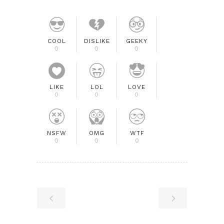
COOL
DISLIKE
GEEKY
0
0
0
LIKE
LOL
LOVE
0
0
0
NSFW
OMG
WTF
0
0
0