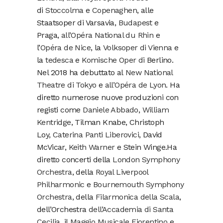
di
Stoccolma
e
Copenaghen
, alle
Staatsoper di Varsavia,
Budapest
e
Praga,
all’Opéra National du Rhin
e
l’
Opéra de Nice
, la
Volksoper di Vienna
e
la
tedesca
e
Komische Oper di
Berlino.
Nel 2018 ha debuttato al
New National
Theatre di Tokyo
e
all’Opéra de Lyon
. Ha
diretto numerose nuove produzioni con
registi come
Daniele Abbado
,
William
Kentridge
, Tilman Knabe, Christoph
Loy,
Caterina Panti Liberovici
, David
McVicar,
Keith Warner
e Stein Winge.Ha
diretto concerti della
London Symphony
Orchestra
, della
Royal Liverpool
Philharmonic
e
Bournemouth Symphony
Orchestra
, della
Filarmonica della Scala
,
dell’Orchestra
dell’Accademia di Santa
Cecilia
, il
Maggio Musicale Fiorentino
e