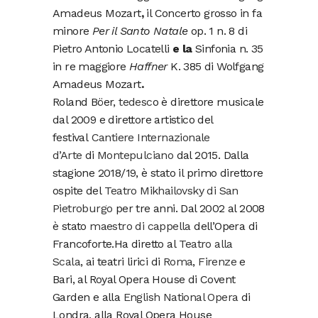
Amadeus Mozart
,
il Concerto grosso in fa
minore
Per il Santo Natale
op. 1 n. 8 di
Pietro Antonio Locatelli
e la
Sinfonia n. 35
in re maggiore
Haffner
K. 385 di Wolfgang
Amadeus Mozart
.
Roland Böer,
tedesc
o è direttore musicale
dal 2009 e direttore artistico del
festival
Cantiere Internazionale
d’Arte
di
Montepulciano
dal 2015. Dalla
stagione 2018/19, è stato il primo direttore
ospite del
Teatro Mikhailovsky di
San
Pietroburgo
per tre anni. Dal 2002 al 2008
è stato
maestro di cappella
dell’Opera di
Francoforte.Ha diretto al
Teatro alla
Scala
, ai teatri lirici di
Roma
,
Firenze
e
Bari, al Royal Opera House di Covent
Garden e alla
English National Opera
di
Londra, alla Royal Opera House