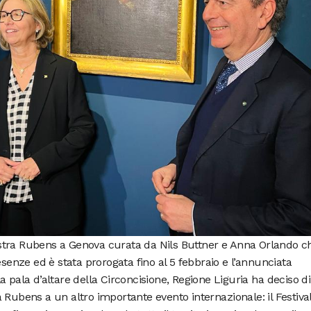
stra Rubens a Genova curata da Nils Buttner e Anna Orlando c
esenze ed è stata prorogata fino al 5 febbraio e l’annunciata
 pala d’altare della Circoncisione, Regione Liguria ha deciso di
 Rubens a un altro importante evento internazionale: il Festival