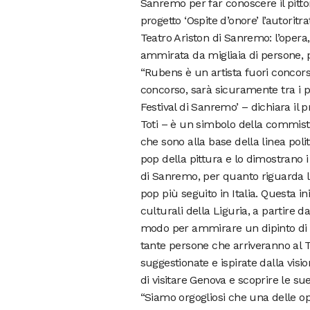
Sanremo per far conoscere il pittor
progetto ‘Ospite d’onore’ l’autorit
Teatro Ariston di Sanremo: l’opera,
ammirata da migliaia di persone, pe
“Rubens è un artista fuori concorso
concorso, sarà sicuramente tra i pr
Festival di Sanremo’ – dichiara il 
Toti – è un simbolo della commisti
che sono alla base della linea pol
pop della pittura e lo dimostrano i
di Sanremo, per quanto riguarda l’
pop più seguito in Italia. Questa i
culturali della Liguria, a partire
modo per ammirare un dipinto di R
tante persone che arriveranno al 
suggestionate e ispirate dalla vis
di visitare Genova e scoprire le sue
“Siamo orgogliosi che una delle op