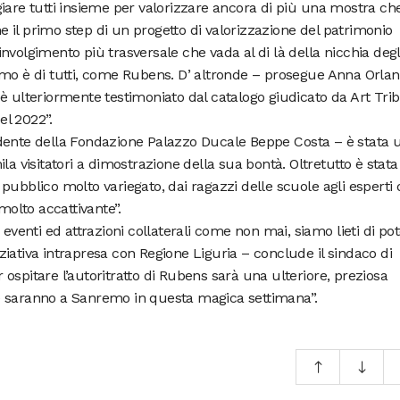
iare tutti insieme per valorizzare ancora di più una mostra ch
il primo step di un progetto di valorizzazione del patrimonio
nvolgimento più trasversale che vada al di là della nicchia degl
anremo è di tutti, come Rubens. D’ altronde – prosegue Anna Orla
è ulteriormente testimoniato dal catalogo giudicato da Art Tri
el 2022”.
dente della Fondazione Palazzo Ducale Beppe Costa – è stata 
la visitatori a dimostrazione della sua bontà. Oltretutto è stata
pubblico molto variegato, dai ragazzi delle scuole agli esperti 
olto accattivante”.
 eventi ed attrazioni collaterali come non mai, siamo lieti di pot
iativa intrapresa con Regione Liguria – conclude il sindaco di
ospitare l’autoritratto di Rubens sarà una ulteriore, preziosa
 che saranno a Sanremo in questa magica settimana”.