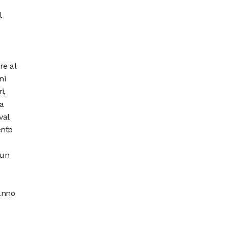
l
re al
ni
i,
na
val
ento
 un
ranno