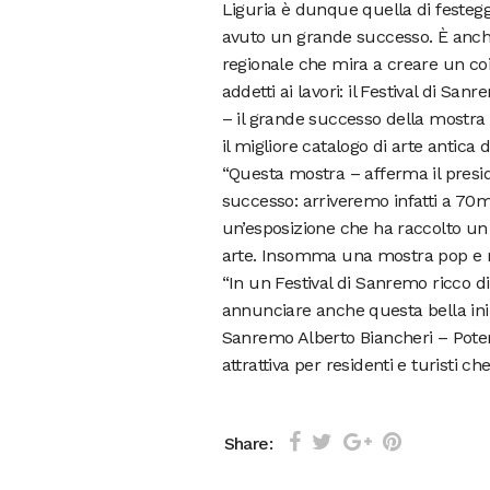
Liguria è dunque quella di festegg
avuto un grande successo. È anche 
regionale che mira a creare un coi
addetti ai lavori: il Festival di S
– il grande successo della mostra 
il migliore catalogo di arte antica d
“Questa mostra – afferma il presi
successo: arriveremo infatti a 70mi
un’esposizione che ha raccolto un 
arte. Insomma una mostra pop e m
“In un Festival di Sanremo ricco di
annunciare anche questa bella iniz
Sanremo Alberto Biancheri – Poter 
attrattiva per residenti e turisti
Share: