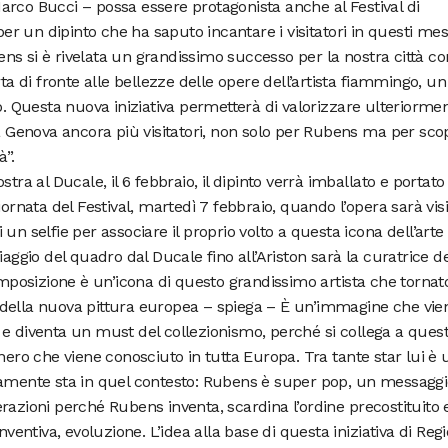
arco Bucci – possa essere protagonista anche al Festival di
 un dipinto che ha saputo incantare i visitatori in questi mes
s si è rivelata un grandissimo successo per la nostra città co
rta di fronte alle bellezze delle opere dell’artista fiammingo, un
ro. Questa nuova iniziativa permetterà di valorizzare ulteriorme
 a Genova ancora più visitatori, non solo per Rubens ma per sco
à”.
tra al Ducale, il 6 febbraio, il dipinto verrà imballato e portato
ornata del Festival, martedì 7 febbraio, quando l’opera sarà visi
un selfie per associare il proprio volto a questa icona dell’arte 
iaggio del quadro dal Ducale fino all’Ariston sarà la curatrice de
osizione è un’icona di questo grandissimo artista che tornat
tar della nuova pittura europea – spiega – È un’immagine che vie
isa e diventa un must del collezionismo, perché si collega a ques
nero che viene conosciuto in tutta Europa. Tra tante star lui è
tamente sta in quel contesto: Rubens è super pop, un messagg
razioni perché Rubens inventa, scardina l’ordine precostituito 
nventiva, evoluzione. L’idea alla base di questa iniziativa di Reg