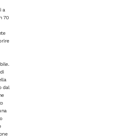
i a
n 70
nte
prire
bile.
di
lla
o dal
ne
to
 una
io
e
ione