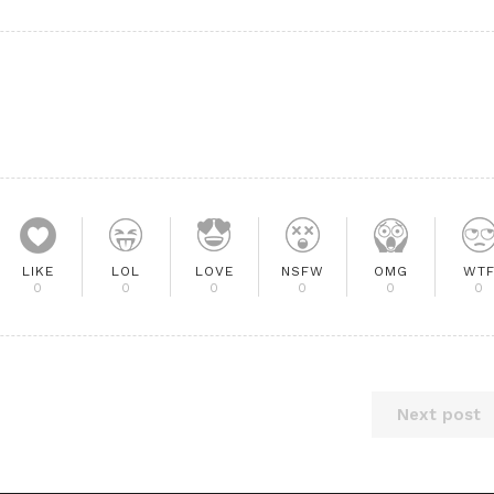
LIKE
LOL
LOVE
NSFW
OMG
WT
0
0
0
0
0
0
Next post