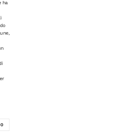
e ha
i
ndo
bune,
un
di
er
0