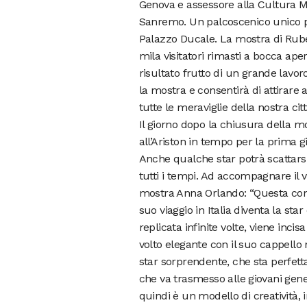
Genova e assessore alla Cultura M
Sanremo. Un palcoscenico unico per
Palazzo Ducale. La mostra di Ruben
mila visitatori rimasti a bocca ape
risultato frutto di un grande lavo
la mostra e consentirà di attirare
tutte le meraviglie della nostra citt
Il giorno dopo la chiusura della mos
all’Ariston in tempo per la prima gi
Anche qualche star potrà scattarsi 
tutti i tempi. Ad accompagnare il v
mostra Anna Orlando: “Questa comp
suo viaggio in Italia diventa la s
replicata infinite volte, viene inc
volto elegante con il suo cappello 
star sorprendente, che sta perfet
che va trasmesso alle giovani gene
quindi è un modello di creatività, i