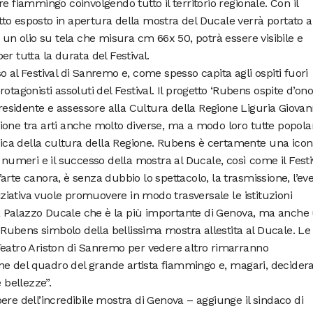
e fiammingo coinvolgendo tutto il territorio regionale. Con il
ratto esposto in apertura della mostra del Ducale verrà portato a
 un olio su tela che misura cm 66x 50, potrà essere visibile e
r tutta la durata del Festival.
 al Festival di Sanremo e, come spesso capita agli ospiti fuori
otagonisti assoluti del Festival. Il progetto ‘Rubens ospite d’ono
presidente e assessore alla Cultura della Regione Liguria Giovan
one tra arti anche molto diverse, ma a modo loro tutte popolar
itica della cultura della Regione. Rubens è certamente una ico
 numeri e il successo della mostra al Ducale, così come il Festi
arte canora, è senza dubbio lo spettacolo, la trasmissione, l’ev
niziativa vuole promuovere in modo trasversale le istituzioni
 da Palazzo Ducale che è la più importante di Genova, ma anche
ubens simbolo della bellissima mostra allestita al Ducale. Le
Teatro Ariston di Sanremo per vedere altro rimarranno
ione del quadro del grande artista fiammingo e, magari, decide
 bellezze”.
ere dell’incredibile mostra di Genova – aggiunge il sindaco di