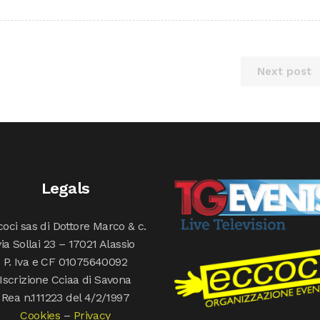
Next post
Legals
oci sas di Dottore Marco & c.
via Sollai 23 – 17021 Alassio
P. Iva e CF 01075640092
Iscrizione Cciaa di Savona
Rea n.111223 del 4/2/1997
Cookies
–
Privacy