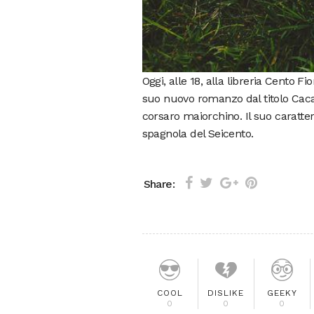
Oggi, alle 18, alla libreria Cento Fi
suo nuovo romanzo dal titolo Cacao
corsaro maiorchino. Il suo carattere
spagnola del Seicento.
Share:
COOL
DISLIKE
GEEKY
0
0
0