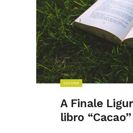
SAVONA
A Finale Ligu
libro “Cacao”