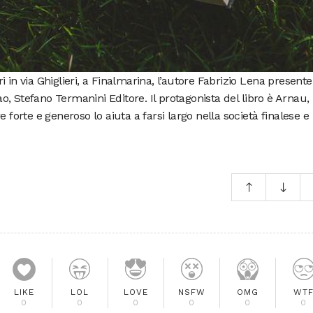
ori in via Ghiglieri, a Finalmarina, l’autore Fabrizio Lena presenter
, Stefano Termanini Editore. Il protagonista del libro è Arnau,
 forte e generoso lo aiuta a farsi largo nella società finalese e
LIKE
LOL
LOVE
NSFW
OMG
WT
0
0
0
0
0
0