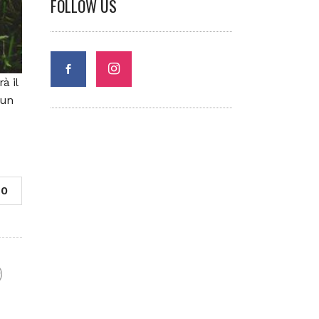
FOLLOW US
à il
 un
0
F