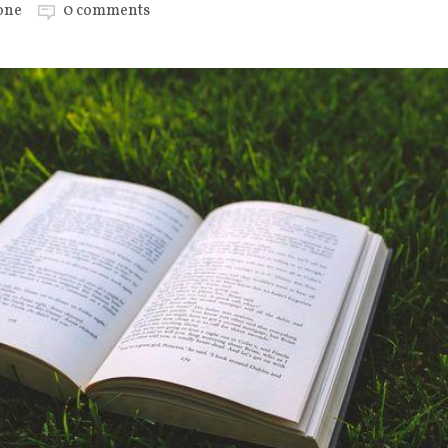
one
0 comments