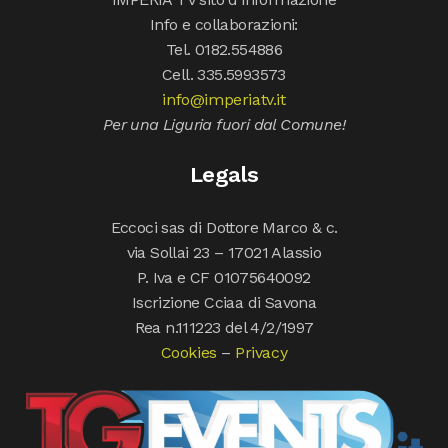
Info e collaborazioni:
Tel. 0182.554886
Cell. 335.5993573
info@imperiatv.it
Per una Liguria fuori dal Comune!
Legals
Eccoci sas di Dottore Marco & c.
via Sollai 23 – 17021 Alassio
P. Iva e CF 01075640092
Iscrizione Cciaa di Savona
Rea n.111223 del 4/2/1997
Cookies
–
Privacy