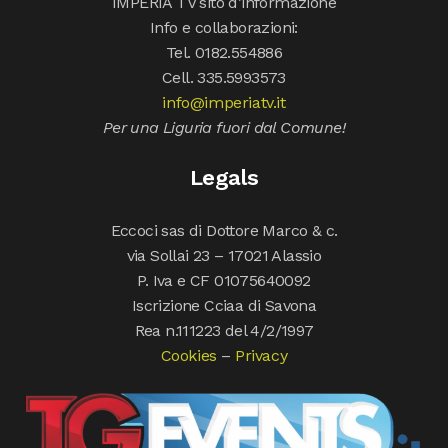
IMPERIA TV sito d’informazione
Info e collaborazioni:
Tel. 0182.554886
Cell. 335.5993573
info@imperiatv.it
Per una Liguria fuori dal Comune!
Legals
Eccoci sas di Dottore Marco & c.
via Sollai 23 – 17021 Alassio
P. Iva e CF 01075640092
Iscrizione Cciaa di Savona
Rea n.111223 del 4/2/1997
Cookies
–
Privacy