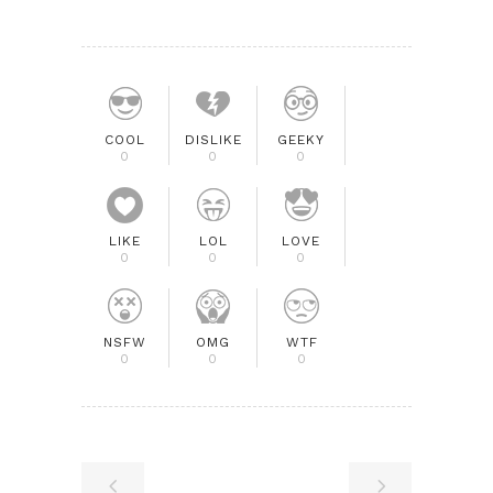
COOL
DISLIKE
GEEKY
0
0
0
LIKE
LOL
LOVE
0
0
0
NSFW
OMG
WTF
0
0
0