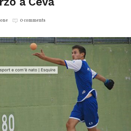
rzo a Ceva
ione
0 comments