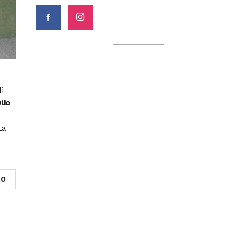
i
lio
La
0