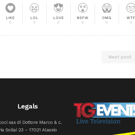
LIKE
LOL
LOVE
NSFW
OMG
WT
0
0
0
0
0
0
Next post
Legals
oci sas di Dottore Marco & c.
via Sollai 23 – 17021 Alassio