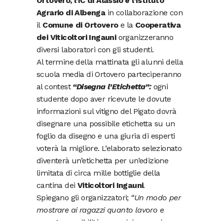
Ortovero, l’IC di Alassio e l’Istituto
Agrario di Albenga
in collaborazione con
il
Comune di Ortovero
e la
Cooperativa
dei Viticoltori Ingauni
organizzeranno
diversi laboratori con gli studenti.
Al termine della mattinata gli alunni della
scuola media di Ortovero parteciperanno
al contest
“Disegna l’Etichetta”:
ogni
studente dopo aver ricevute le dovute
informazioni sul vitigno del Pigato dovrà
disegnare una possibile etichetta su un
foglio da disegno e una giuria di esperti
voterà la migliore. L’elaborato selezionato
diventerà un’etichetta per un’edizione
limitata di circa mille bottiglie della
cantina dei
Viticoltori Ingauni
.
Spiegano gli organizzatori;
“Un modo per
mostrare ai ragazzi quanto lavoro e