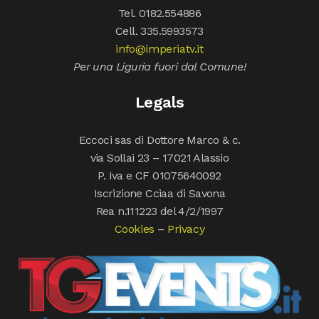
Tel. 0182.554886
Cell. 335.5993573
info@imperiatv.it
Per una Liguria fuori dal Comune!
Legals
Eccoci sas di Dottore Marco & c.
via Sollai 23 – 17021 Alassio
P. Iva e CF 01075640092
Iscrizione Cciaa di Savona
Rea n.111223 del 4/2/1997
Cookies
–
Privacy