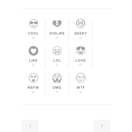
COOL
DISLIKE
GEEKY
0
0
0
LIKE
LOL
LOVE
0
0
0
NSFW
OMG
WTF
0
0
0