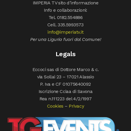
IMPERIA TV sito d’informazione
Info e collaborazioni:
Tel. 0182.554886
Cell. 335.5993573
info@imperiatv.it
Per una Liguria fuori dal Comune!
Legals
Eccoci sas di Dottore Marco & c.
via Sollai 23 – 17021 Alassio
P. Iva e CF 01075640092
Iscrizione Cciaa di Savona
Rea n.111223 del 4/2/1997
Cookies
–
Privacy