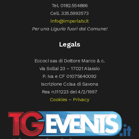
Tel. 0182.554886
Cell. 335.5993573
info@imperiatv.it
Per una Liguria fuori dal Comune!
Legals
Eccoci sas di Dottore Marco & c.
via Sollai 23 – 17021 Alassio
P. Iva e CF 01075640092
Iscrizione Cciaa di Savona
Rea n.111223 del 4/2/1997
Cookies
–
Privacy