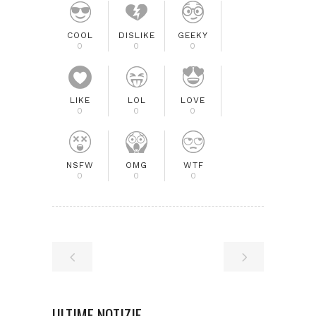
COOL
DISLIKE
GEEKY
0
0
0
LIKE
LOL
LOVE
0
0
0
NSFW
OMG
WTF
0
0
0
ULTIME NOTIZIE