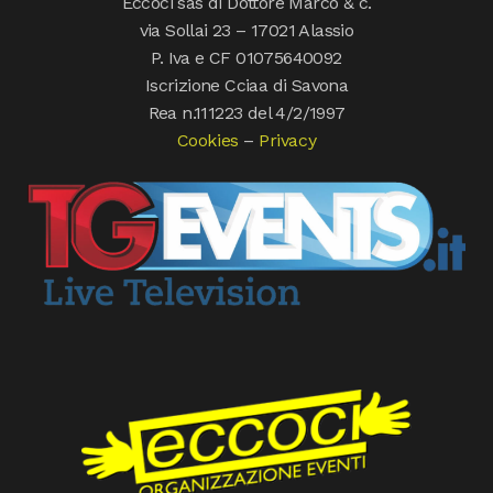
Eccoci sas di Dottore Marco & c.
via Sollai 23 – 17021 Alassio
P. Iva e CF 01075640092
Iscrizione Cciaa di Savona
Rea n.111223 del 4/2/1997
Cookies
–
Privacy