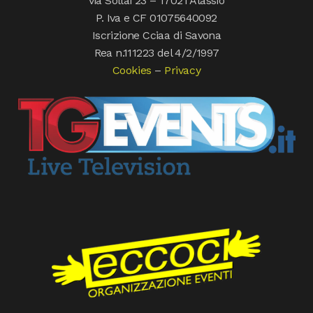
via Sollai 23 – 17021 Alassio
P. Iva e CF 01075640092
Iscrizione Cciaa di Savona
Rea n.111223 del 4/2/1997
Cookies
–
Privacy