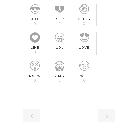
COOL
DISLIKE
GEEKY
0
0
0
LIKE
LOL
LOVE
0
0
0
NSFW
OMG
WTF
0
0
0