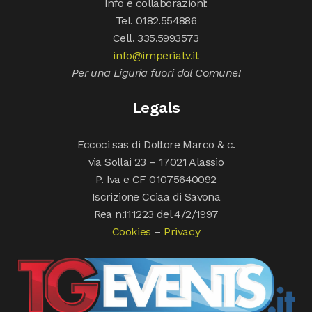
Info e collaborazioni:
Tel. 0182.554886
Cell. 335.5993573
info@imperiatv.it
Per una Liguria fuori dal Comune!
Legals
Eccoci sas di Dottore Marco & c.
via Sollai 23 – 17021 Alassio
P. Iva e CF 01075640092
Iscrizione Cciaa di Savona
Rea n.111223 del 4/2/1997
Cookies
–
Privacy