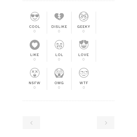
COOL
DISLIKE
GEEKY
0
0
0
LIKE
LOL
LOVE
0
0
0
NSFW
OMG
WTF
0
0
0