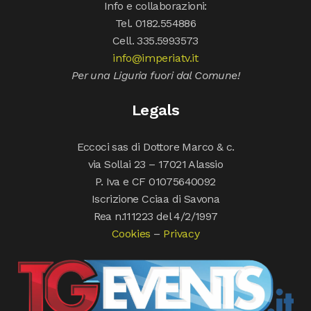
Info e collaborazioni:
Tel. 0182.554886
Cell. 335.5993573
info@imperiatv.it
Per una Liguria fuori dal Comune!
Legals
Eccoci sas di Dottore Marco & c.
via Sollai 23 – 17021 Alassio
P. Iva e CF 01075640092
Iscrizione Cciaa di Savona
Rea n.111223 del 4/2/1997
Cookies
–
Privacy