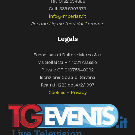
Tel. 0182.554886
Cell. 335.5993573
info@imperiatv.it
Per una Liguria fuori dal Comune!
Legals
Eccoci sas di Dottore Marco & c.
via Sollai 23 – 17021 Alassio
P. Iva e CF 01075640092
Iscrizione Cciaa di Savona
Rea n.111223 del 4/2/1997
Cookies
–
Privacy